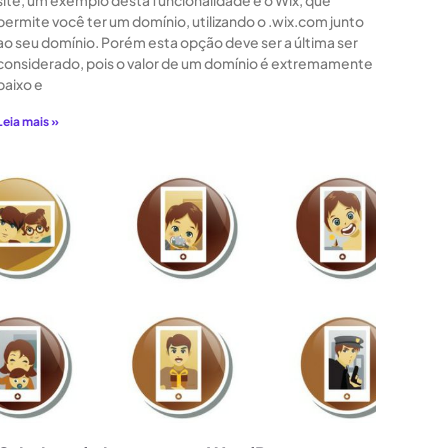
site, um exemplo desta funcionalidade é o Wix, que
permite você ter um domínio, utilizando o .wix.com junto
ao seu domínio. Porém esta opção deve ser a última ser
considerado, pois o valor de um domínio é extremamente
baixo e
Leia mais »