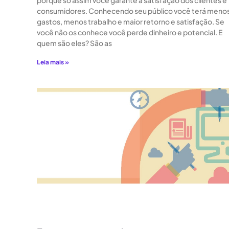
porque só assim você garante a satisfação dos clientes e
consumidores. Conhecendo seu público você terá meno
gastos, menos trabalho e maior retorno e satisfação. Se
você não os conhece você perde dinheiro e potencial. E
quem são eles? São as
Leia mais »