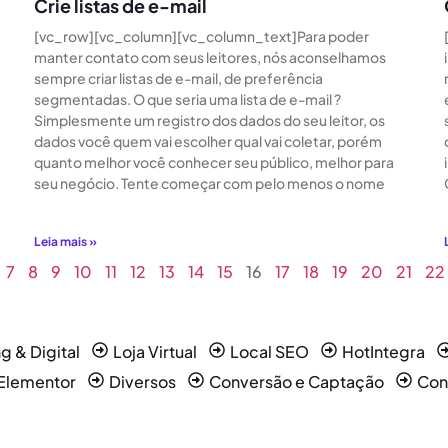
Crie listas de e-mail
[vc_row][vc_column][vc_column_text]Para poder
manter contato com seus leitores, nós aconselhamos
sempre criar listas de e-mail, de preferência
segmentadas. O que seria uma lista de e-mail ?
Simplesmente um registro dos dados do seu leitor, os
dados você quem vai escolher qual vai coletar, porém
quanto melhor você conhecer seu público, melhor para
seu negócio. Tente começar com pelo menos o nome
Leia mais »
7
8
9
10
11
12
13
14
15
16
17
18
19
20
21
22
g & Digital
Loja Virtual
Local SEO
HotIntegra
Elementor
Diversos
Conversão e Captação
Con