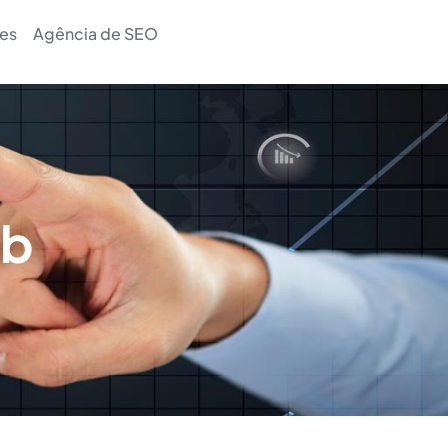
es
Agência de SEO
eb