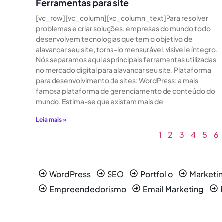
Ferramentas para site
[vc_row][vc_column][vc_column_text]Para resolver
problemas e criar soluções, empresas do mundo todo
desenvolvem tecnologias que tem o objetivo de
alavancar seu site, torna-lo mensurável, visível e íntegro.
Nós separamos aqui as principais ferramentas utilizadas
no mercado digital para alavancar seu site. Plataforma
para desenvolvimento de sites: WordPress: a mais
famosa plataforma de gerenciamento de conteúdo do
mundo. Estima-se que existam mais de
Leia mais »
1
2
3
4
5
6
WordPress
SEO
Portfolio
Marketin
Empreendedorismo
Email Marketing