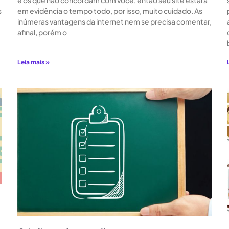
e os que não concordam com você, então seu site estará
s
em evidência o tempo todo, por isso, muito cuidado. As
inúmeras vantagens da internet nem se precisa comentar,
afinal, porém o
Leia mais »