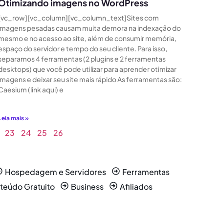
Otimizando imagens no WordPress
[vc_row][vc_column][vc_column_text]Sites com
imagens pesadas causam muita demora na indexação do
mesmo e no acesso ao site, além de consumir memória,
espaço do servidor e tempo do seu cliente. Para isso,
separamos 4 ferramentas (2 plugins e 2 ferramentas
desktops) que você pode utilizar para aprender otimizar
imagens e deixar seu site mais rápido As ferramentas são:
Caesium (link aqui) e
Leia mais »
23
24
25
26
Hospedagem e Servidores
Ferramentas
teúdo Gratuito
Business
Afiliados