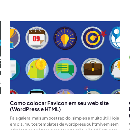
Como colocar FavIcon em seu web site
(WordPress e HTML)
Fala galera, mais um post rápido, simples e muito útil. Hoje
em dia, muitos templates de wordpress ou html vem sem