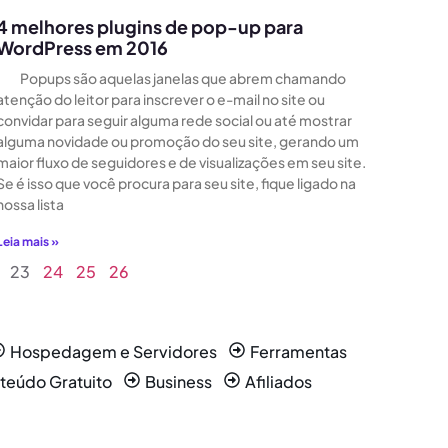
4 melhores plugins de pop-up para
WordPress em 2016
Popups são aquelas janelas que abrem chamando
atenção do leitor para inscrever o e-mail no site ou
convidar para seguir alguma rede social ou até mostrar
alguma novidade ou promoção do seu site, gerando um
maior fluxo de seguidores e de visualizações em seu site.
Se é isso que você procura para seu site, fique ligado na
nossa lista
Leia mais »
23
24
25
26
Hospedagem e Servidores
Ferramentas
teúdo Gratuito
Business
Afiliados