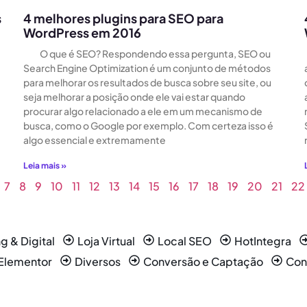
s
4 melhores plugins para SEO para
WordPress em 2016
O que é SEO? Respondendo essa pergunta, SEO ou
Search Engine Optimization é um conjunto de métodos
para melhorar os resultados de busca sobre seu site, ou
seja melhorar a posição onde ele vai estar quando
procurar algo relacionado a ele em um mecanismo de
busca, como o Google por exemplo. Com certeza isso é
algo essencial e extremamente
Leia mais »
7
8
9
10
11
12
13
14
15
16
17
18
19
20
21
22
g & Digital
Loja Virtual
Local SEO
HotIntegra
Elementor
Diversos
Conversão e Captação
Con