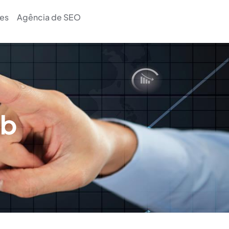
es
Agência de SEO
eb