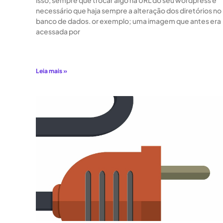
isso, sempre que trocar algo na URL do seu wordpress é
necessário que haja sempre a alteração dos diretórios no
banco de dados. or exemplo; uma imagem que antes era
acessada por
Leia mais »