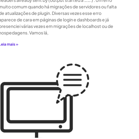
headers already sent by (output started a …….) . Um erro
muito comum quando há migrações de servidores ou falta
de atualizações de plugin. Diversas vezes esse erro
aparece de cara em páginas de login e dashboards e já
presenciei várias vezes em migrações de localhost ou de
hospedagens. Vamos lá,
Leia mais »