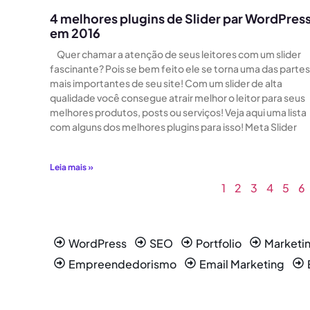
4 melhores plugins de Slider par WordPres
em 2016
Quer chamar a atenção de seus leitores com um slider
fascinante? Pois se bem feito ele se torna uma das partes
mais importantes de seu site! Com um slider de alta
qualidade você consegue atrair melhor o leitor para seus
melhores produtos, posts ou serviços! Veja aqui uma lista
com alguns dos melhores plugins para isso! Meta Slider
Leia mais »
1
2
3
4
5
6
WordPress
SEO
Portfolio
Marketin
Empreendedorismo
Email Marketing