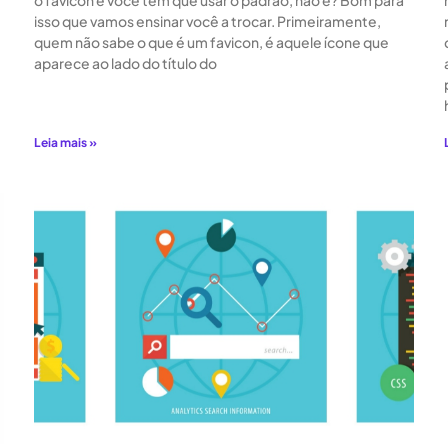
o favicon e você tem que usar o padrão, não é? Bom para
isso que vamos ensinar você a trocar. Primeiramente,
quem não sabe o que é um favicon, é aquele ícone que
aparece ao lado do título do
Leia mais »