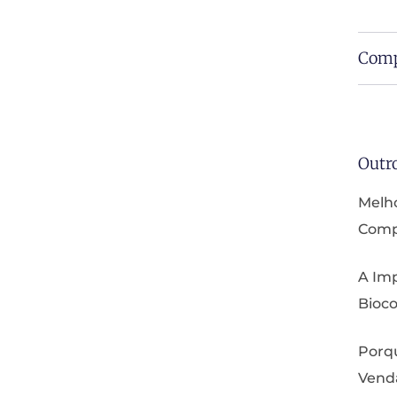
Comp
Outr
Melho
Compa
A Imp
Bioco
Porq
Vend