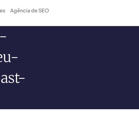
es
Agência de SEO
-
eu-
ast-