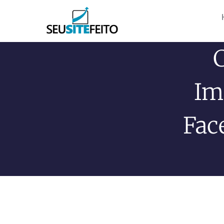
Im
Fac