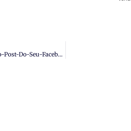
Como-Adicionar-Uma-Imagem-No-Post-Do-Seu-Facebook-Pelo-Plugin-Yoast-Seo-768×408