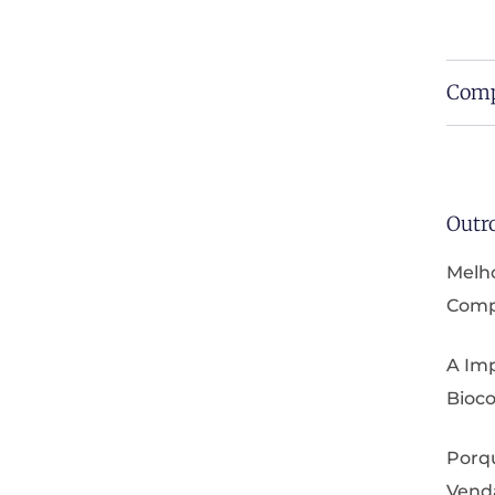
Comp
Outr
Melho
Compa
A Imp
Bioco
Porq
Vend