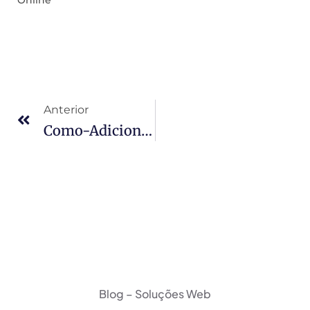
Anterior
Como-Adicionar-Uma-Imagem-No-Post-Do-Seu-Facebook-Pelo-Plugin-Yoast-Seo-627×376
Blog – Soluções Web