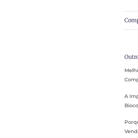
Comp
Outr
Melho
Compa
A Imp
Bioco
Porq
Vend