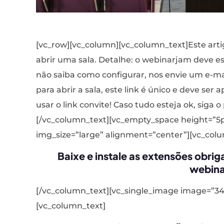
[vc_row][vc_column][vc_column_text]Este arti
abrir uma sala. Detalhe: o webinarjam deve e
não saiba como configurar, nos envie um e-mai
para abrir a sala, este link é único e deve se
usar o link convite! Caso tudo esteja ok, siga 
[/vc_column_text][vc_empty_space height=”5
img_size=”large” alignment=”center”][vc_col
Baixe e instale as extensões obri
webin
[/vc_column_text][vc_single_image image=”34
[vc_column_text]