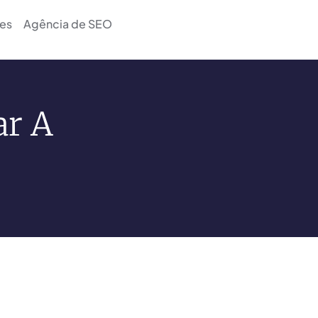
es
Agência de SEO
ar A