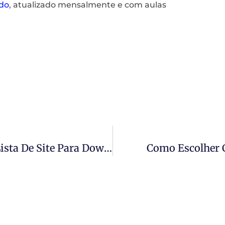
do
, atualizado mensalmente e com aulas
Ícones Para Download Gratuito – Lista De Site Para Download De Ícones
Como Escolher C