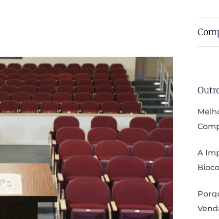
Comp
Outr
Melho
Compa
A Imp
Bioco
Porq
Vend