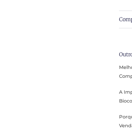
Comp
Outr
Melho
Compa
A Imp
Bioco
Porq
Vend