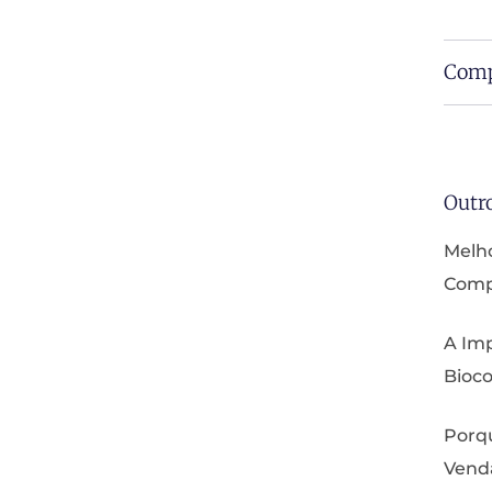
Comp
Outr
Melho
Compa
A Imp
Bioco
Porq
Vend