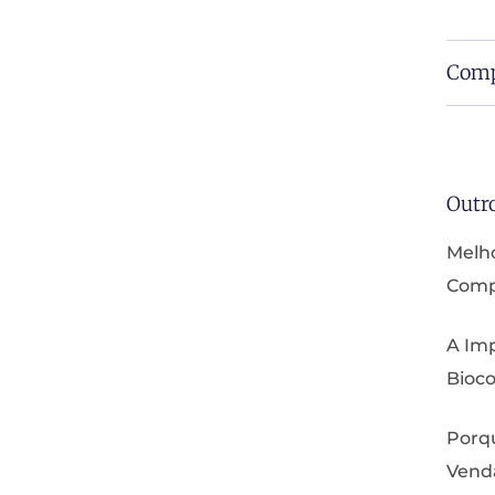
Comp
Outr
Melho
Compa
A Imp
Bioco
Porq
Vend