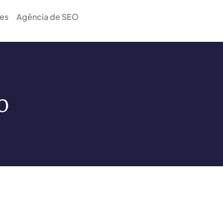
es
Agência de SEO
o