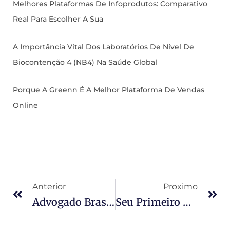
Melhores Plataformas De Infoprodutos: Comparativo
Real Para Escolher A Sua
A Importância Vital Dos Laboratórios De Nível De
Biocontenção 4 (NB4) Na Saúde Global
Porque A Greenn É A Melhor Plataforma De Vendas
Online
Anterior
Proximo
Advogado Brasileiro Na Flórida: Guia Para Quem Precisa De Assistência Jurídica Nos EUA
Seu Primeiro Tax Return No UK? Evite Estes 5 Erros Cruciais