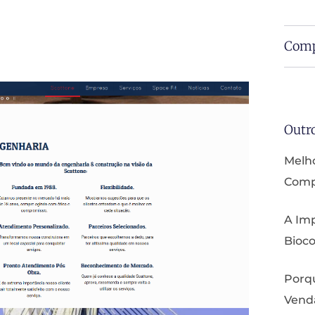
Comp
Outr
Melho
Compa
A Imp
Bioco
Porq
Vend