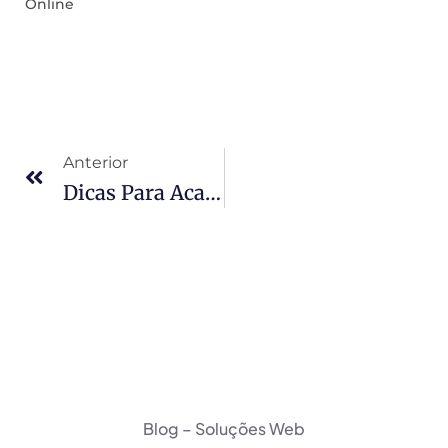
Online
Anterior
Dicas Para Acabar Com A Procrastinação Ou Péssimos Hábitos Que Atrapalham Seu Sucesso, De Guy Kawasaki.
Blog – Soluções Web