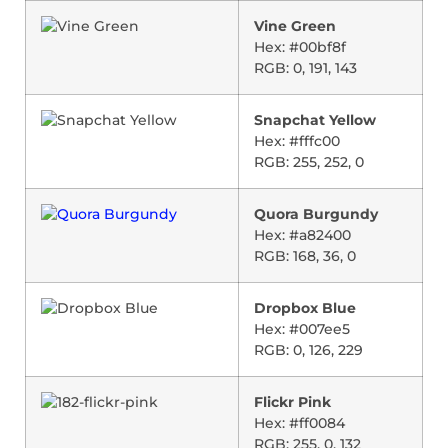
Vine Green
Hex: #00bf8f
RGB: 0, 191, 143
Snapchat Yellow
Hex: #fffc00
RGB: 255, 252, 0
Quora Burgundy
Hex: #a82400
RGB: 168, 36, 0
Dropbox Blue
Hex: #007ee5
RGB: 0, 126, 229
Flickr Pink
Hex: #ff0084
RGB: 255, 0, 132