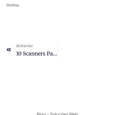
Online
Anterior
10 Scanners Para Procurar Vulnerabilidades Em Seu Site WordPress
Blog – Soluções Web